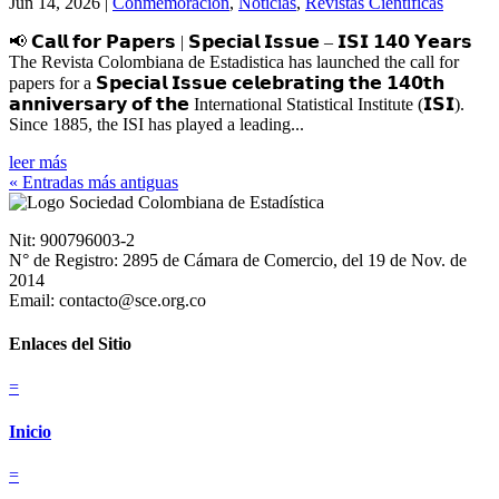
Jun 14, 2026
|
Conmemoración
,
Noticias
,
Revistas Científicas
📢 𝗖𝗮𝗹𝗹 𝗳𝗼𝗿 𝗣𝗮𝗽𝗲𝗿𝘀 | 𝗦𝗽𝗲𝗰𝗶𝗮𝗹 𝗜𝘀𝘀𝘂𝗲 – 𝗜𝗦𝗜 𝟭𝟰𝟬 𝗬𝗲𝗮𝗿𝘀
The Revista Colombiana de Estadistica has launched the call for
papers for a 𝗦𝗽𝗲𝗰𝗶𝗮𝗹 𝗜𝘀𝘀𝘂𝗲 𝗰𝗲𝗹𝗲𝗯𝗿𝗮𝘁𝗶𝗻𝗴 𝘁𝗵𝗲 𝟭𝟰𝟬𝘁𝗵
𝗮𝗻𝗻𝗶𝘃𝗲𝗿𝘀𝗮𝗿𝘆 𝗼𝗳 𝘁𝗵𝗲 International Statistical Institute (𝗜𝗦𝗜).
Since 1885, the ISI has played a leading...
leer más
« Entradas más antiguas
Nit: 900796003-2
N° de Registro: 2895 de Cámara de Comercio, del 19 de Nov. de
2014
Email: contacto@sce.org.co
Enlaces del Sitio
=
Inicio
=