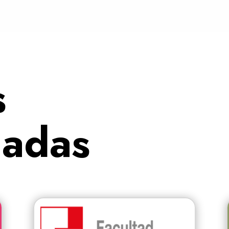
s
nadas