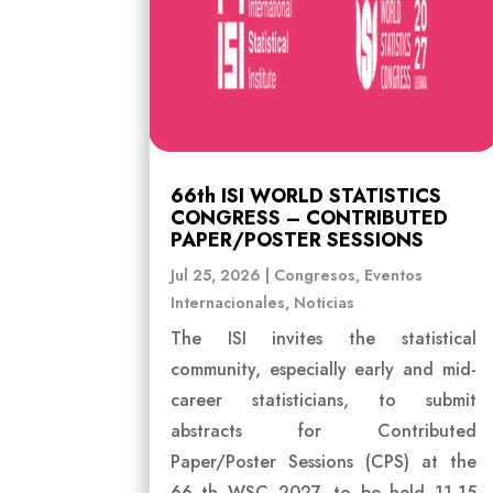
66th ISI WORLD STATISTICS
CONGRESS – CONTRIBUTED
PAPER/POSTER SESSIONS
Jul 25, 2026
|
Congresos
,
Eventos
Internacionales
,
Noticias
The ISI invites the statistical
community, especially early and mid-
career statisticians, to submit
abstracts for Contributed
Paper/Poster Sessions (CPS) at the
66 th WSC 2027, to be held 11-15