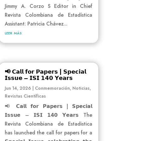
Jimmy A. Corzo S Editor in Chief
Revista Colombiana de Estadística
Assistant: Patricia Chávez...
leer más
📢 𝗖𝗮𝗹𝗹 𝗳𝗼𝗿 𝗣𝗮𝗽𝗲𝗿𝘀 | 𝗦𝗽𝗲𝗰𝗶𝗮𝗹
𝗜𝘀𝘀𝘂𝗲 – 𝗜𝗦𝗜 𝟭𝟰𝟬 𝗬𝗲𝗮𝗿𝘀
Jun 14, 2026
|
Conmemoración
,
Noticias
,
Revistas Científicas
📢 𝗖𝗮𝗹𝗹 𝗳𝗼𝗿 𝗣𝗮𝗽𝗲𝗿𝘀 | 𝗦𝗽𝗲𝗰𝗶𝗮𝗹
𝗜𝘀𝘀𝘂𝗲 – 𝗜𝗦𝗜 𝟭𝟰𝟬 𝗬𝗲𝗮𝗿𝘀 The
Revista Colombiana de Estadistica
has launched the call for papers for a