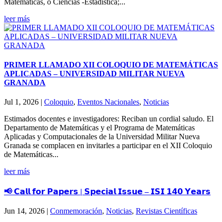
Matemáticas, o Ciencias -Estadística;...
leer más
PRIMER LLAMADO XII COLOQUIO DE MATEMÁTICAS
APLICADAS – UNIVERSIDAD MILITAR NUEVA
GRANADA
Jul 1, 2026
|
Coloquio
,
Eventos Nacionales
,
Noticias
Estimados docentes e investigadores: Reciban un cordial saludo. El
Departamento de Matemáticas y el Programa de Matemáticas
Aplicadas y Computacionales de la Universidad Militar Nueva
Granada se complacen en invitarles a participar en el XII Coloquio
de Matemáticas...
leer más
📢 𝗖𝗮𝗹𝗹 𝗳𝗼𝗿 𝗣𝗮𝗽𝗲𝗿𝘀 | 𝗦𝗽𝗲𝗰𝗶𝗮𝗹 𝗜𝘀𝘀𝘂𝗲 – 𝗜𝗦𝗜 𝟭𝟰𝟬 𝗬𝗲𝗮𝗿𝘀
Jun 14, 2026
|
Conmemoración
,
Noticias
,
Revistas Científicas