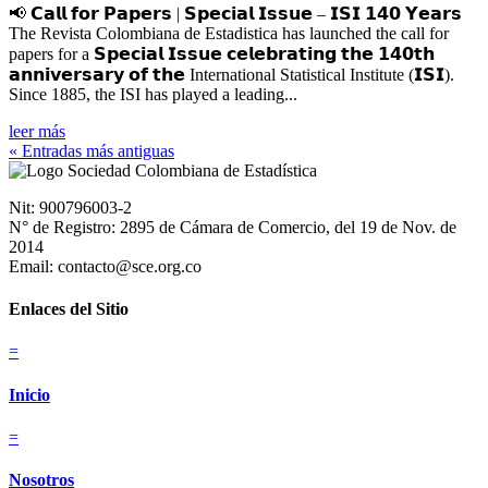
📢 𝗖𝗮𝗹𝗹 𝗳𝗼𝗿 𝗣𝗮𝗽𝗲𝗿𝘀 | 𝗦𝗽𝗲𝗰𝗶𝗮𝗹 𝗜𝘀𝘀𝘂𝗲 – 𝗜𝗦𝗜 𝟭𝟰𝟬 𝗬𝗲𝗮𝗿𝘀
The Revista Colombiana de Estadistica has launched the call for
papers for a 𝗦𝗽𝗲𝗰𝗶𝗮𝗹 𝗜𝘀𝘀𝘂𝗲 𝗰𝗲𝗹𝗲𝗯𝗿𝗮𝘁𝗶𝗻𝗴 𝘁𝗵𝗲 𝟭𝟰𝟬𝘁𝗵
𝗮𝗻𝗻𝗶𝘃𝗲𝗿𝘀𝗮𝗿𝘆 𝗼𝗳 𝘁𝗵𝗲 International Statistical Institute (𝗜𝗦𝗜).
Since 1885, the ISI has played a leading...
leer más
« Entradas más antiguas
Nit: 900796003-2
N° de Registro: 2895 de Cámara de Comercio, del 19 de Nov. de
2014
Email: contacto@sce.org.co
Enlaces del Sitio
=
Inicio
=
Nosotros