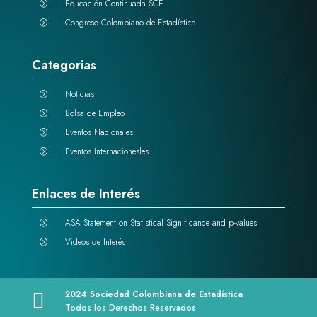
Educación Continuada SCE
=
Congreso Colombiano de Estadística
=
Categorias
Noticias
=
Bolsa de Empleo
=
Eventos Nacionales
=
Eventos Internacionesles
=
Enlaces de Interés
ASA Statement on Statistical Significance and p-values
=
Videos de Interés
=
2024 Sociedad Colombiana de Estadística

Todos los Derechos Reservados