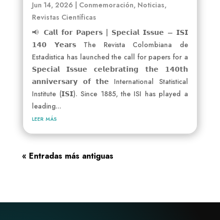
Jun 14, 2026
|
Conmemoración
,
Noticias
,
Revistas Científicas
📢 𝗖𝗮𝗹𝗹 𝗳𝗼𝗿 𝗣𝗮𝗽𝗲𝗿𝘀 | 𝗦𝗽𝗲𝗰𝗶𝗮𝗹 𝗜𝘀𝘀𝘂𝗲 – 𝗜𝗦𝗜
𝟭𝟰𝟬 𝗬𝗲𝗮𝗿𝘀 The Revista Colombiana de
Estadistica has launched the call for papers for a
𝗦𝗽𝗲𝗰𝗶𝗮𝗹 𝗜𝘀𝘀𝘂𝗲 𝗰𝗲𝗹𝗲𝗯𝗿𝗮𝘁𝗶𝗻𝗴 𝘁𝗵𝗲 𝟭𝟰𝟬𝘁𝗵
𝗮𝗻𝗻𝗶𝘃𝗲𝗿𝘀𝗮𝗿𝘆 𝗼𝗳 𝘁𝗵𝗲 International Statistical
Institute (𝗜𝗦𝗜). Since 1885, the ISI has played a
leading...
leer más
« Entradas más antiguas