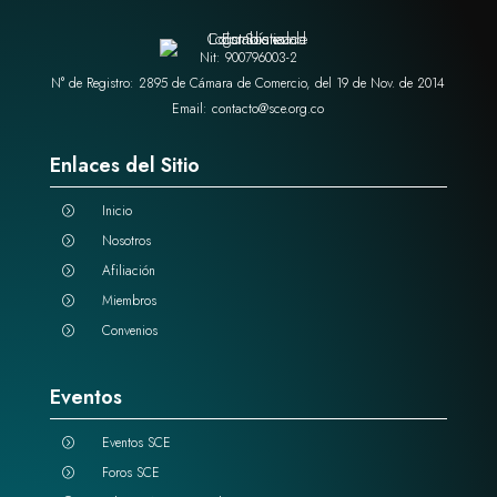
Nit: 900796003-2
N° de Registro: 2895 de Cámara de Comercio, del 19 de Nov. de 2014
Email: contacto@sce.org.co
Enlaces del Sitio
Inicio
=
Nosotros
=
Afiliación
=
Miembros
=
Convenios
=
Eventos
Eventos SCE
=
Foros SCE
=