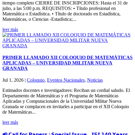
tiempo completo CIERRE DE INSCRIPCIONES: Hasta el 31 de
julio, a las 5:00 p.m. REQUISITOS: • Título profesional en
Matemática o Estadística. • Título de doctorado en Estadística,
Matemáticas, o Ciencias -Estadística;...
leer más
PRIMER LLAMADO XII COLOQUIO DE MATEMÁTICAS
APLICADAS – UNIVERSIDAD MILITAR NUEVA
GRANADA
Jul 1, 2026
|
Coloquio
,
Eventos Nacionales
,
Noticias
Estimados docentes e investigadores: Reciban un cordial saludo. El
Departamento de Matemáticas y el Programa de Matemáticas
Aplicadas y Computacionales de la Universidad Militar Nueva
Granada se complacen en invitarles a participar en el XII Coloquio
de Matemáticas...
leer más
📢 𝗖𝗮𝗹𝗹 𝗳𝗼𝗿 𝗣𝗮𝗽𝗲𝗿𝘀 | 𝗦𝗽𝗲𝗰𝗶𝗮𝗹 𝗜𝘀𝘀𝘂𝗲 – 𝗜𝗦𝗜 𝟭𝟰𝟬 𝗬𝗲𝗮𝗿𝘀