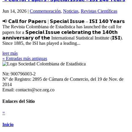
Jun 14, 2026
|
Conmemoración
,
Noticias
,
Revistas Científicas
📢 𝗖𝗮𝗹𝗹 𝗳𝗼𝗿 𝗣𝗮𝗽𝗲𝗿𝘀 | 𝗦𝗽𝗲𝗰𝗶𝗮𝗹 𝗜𝘀𝘀𝘂𝗲 – 𝗜𝗦𝗜 𝟭𝟰𝟬 𝗬𝗲𝗮𝗿𝘀
The Revista Colombiana de Estadistica has launched the call for
papers for a 𝗦𝗽𝗲𝗰𝗶𝗮𝗹 𝗜𝘀𝘀𝘂𝗲 𝗰𝗲𝗹𝗲𝗯𝗿𝗮𝘁𝗶𝗻𝗴 𝘁𝗵𝗲 𝟭𝟰𝟬𝘁𝗵
𝗮𝗻𝗻𝗶𝘃𝗲𝗿𝘀𝗮𝗿𝘆 𝗼𝗳 𝘁𝗵𝗲 International Statistical Institute (𝗜𝗦𝗜).
Since 1885, the ISI has played a leading...
leer más
« Entradas más antiguas
Nit: 900796003-2
N° de Registro: 2895 de Cámara de Comercio, del 19 de Nov. de
2014
Email: contacto@sce.org.co
Enlaces del Sitio
=
Inicio