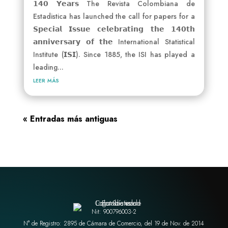
𝟭𝟰𝟬 𝗬𝗲𝗮𝗿𝘀 The Revista Colombiana de
Estadistica has launched the call for papers for a
𝗦𝗽𝗲𝗰𝗶𝗮𝗹 𝗜𝘀𝘀𝘂𝗲 𝗰𝗲𝗹𝗲𝗯𝗿𝗮𝘁𝗶𝗻𝗴 𝘁𝗵𝗲 𝟭𝟰𝟬𝘁𝗵
𝗮𝗻𝗻𝗶𝘃𝗲𝗿𝘀𝗮𝗿𝘆 𝗼𝗳 𝘁𝗵𝗲 International Statistical
Institute (𝗜𝗦𝗜). Since 1885, the ISI has played a
leading...
leer más
« Entradas más antiguas
Nit: 900796003-2
N° de Registro: 2895 de Cámara de Comercio, del 19 de Nov. de 2014