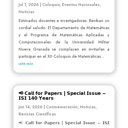
Jul 1, 2026
|
Coloquio
,
Eventos Nacionales
,
Noticias
Estimados docentes e investigadores: Reciban un
cordial saludo. El Departamento de Matemáticas
y el Programa de Matemáticas Aplicadas y
Computacionales de la Universidad Militar
Nueva Granada se complacen en invitarles a
participar en el XII Coloquio de Matemáticas...
leer más
📢 𝗖𝗮𝗹𝗹 𝗳𝗼𝗿 𝗣𝗮𝗽𝗲𝗿𝘀 | 𝗦𝗽𝗲𝗰𝗶𝗮𝗹 𝗜𝘀𝘀𝘂𝗲 –
𝗜𝗦𝗜 𝟭𝟰𝟬 𝗬𝗲𝗮𝗿𝘀
Jun 14, 2026
|
Conmemoración
,
Noticias
,
Revistas Científicas
📢 𝗖𝗮𝗹𝗹 𝗳𝗼𝗿 𝗣𝗮𝗽𝗲𝗿𝘀 | 𝗦𝗽𝗲𝗰𝗶𝗮𝗹 𝗜𝘀𝘀𝘂𝗲 – 𝗜𝗦𝗜