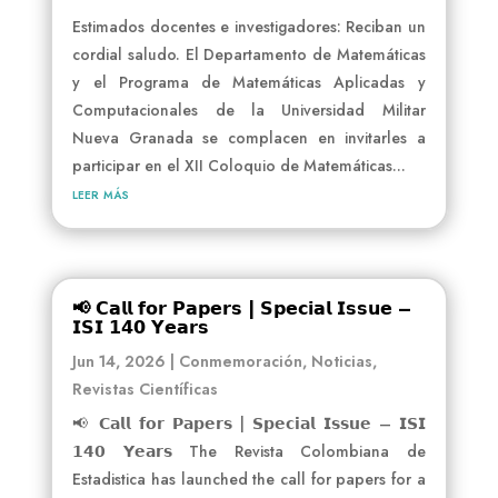
Estimados docentes e investigadores: Reciban un
cordial saludo. El Departamento de Matemáticas
y el Programa de Matemáticas Aplicadas y
Computacionales de la Universidad Militar
Nueva Granada se complacen en invitarles a
participar en el XII Coloquio de Matemáticas...
leer más
📢 𝗖𝗮𝗹𝗹 𝗳𝗼𝗿 𝗣𝗮𝗽𝗲𝗿𝘀 | 𝗦𝗽𝗲𝗰𝗶𝗮𝗹 𝗜𝘀𝘀𝘂𝗲 –
𝗜𝗦𝗜 𝟭𝟰𝟬 𝗬𝗲𝗮𝗿𝘀
Jun 14, 2026
|
Conmemoración
,
Noticias
,
Revistas Científicas
📢 𝗖𝗮𝗹𝗹 𝗳𝗼𝗿 𝗣𝗮𝗽𝗲𝗿𝘀 | 𝗦𝗽𝗲𝗰𝗶𝗮𝗹 𝗜𝘀𝘀𝘂𝗲 – 𝗜𝗦𝗜
𝟭𝟰𝟬 𝗬𝗲𝗮𝗿𝘀 The Revista Colombiana de
Estadistica has launched the call for papers for a