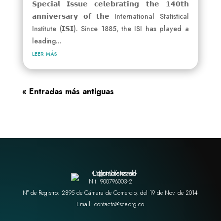
𝗦𝗽𝗲𝗰𝗶𝗮𝗹 𝗜𝘀𝘀𝘂𝗲 𝗰𝗲𝗹𝗲𝗯𝗿𝗮𝘁𝗶𝗻𝗴 𝘁𝗵𝗲 𝟭𝟰𝟬𝘁𝗵
𝗮𝗻𝗻𝗶𝘃𝗲𝗿𝘀𝗮𝗿𝘆 𝗼𝗳 𝘁𝗵𝗲 International Statistical
Institute (𝗜𝗦𝗜). Since 1885, the ISI has played a
leading...
leer más
« Entradas más antiguas
Nit: 900796003-2
N° de Registro: 2895 de Cámara de Comercio, del 19 de Nov. de 2014
Email: contacto@sce.org.co