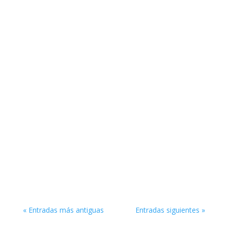
Estimados/as Colegas: Queremos extender la
invitación a ser parte del XVI Congreso
Latinoamericano de Sociedades de Estadística –
CLATSE 2025, que se celebrará del 20 al 24 de
octubre de 2025 en Quito, Ecuador; evento
organizado por la Sociedad Ecuatoriana de...
« Entradas más antiguas
Entradas siguientes »