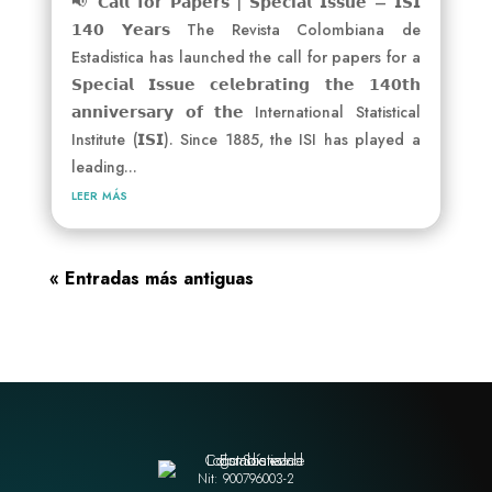
📢 𝗖𝗮𝗹𝗹 𝗳𝗼𝗿 𝗣𝗮𝗽𝗲𝗿𝘀 | 𝗦𝗽𝗲𝗰𝗶𝗮𝗹 𝗜𝘀𝘀𝘂𝗲 – 𝗜𝗦𝗜
𝟭𝟰𝟬 𝗬𝗲𝗮𝗿𝘀 The Revista Colombiana de
Estadistica has launched the call for papers for a
𝗦𝗽𝗲𝗰𝗶𝗮𝗹 𝗜𝘀𝘀𝘂𝗲 𝗰𝗲𝗹𝗲𝗯𝗿𝗮𝘁𝗶𝗻𝗴 𝘁𝗵𝗲 𝟭𝟰𝟬𝘁𝗵
𝗮𝗻𝗻𝗶𝘃𝗲𝗿𝘀𝗮𝗿𝘆 𝗼𝗳 𝘁𝗵𝗲 International Statistical
Institute (𝗜𝗦𝗜). Since 1885, the ISI has played a
leading...
leer más
« Entradas más antiguas
Nit: 900796003-2