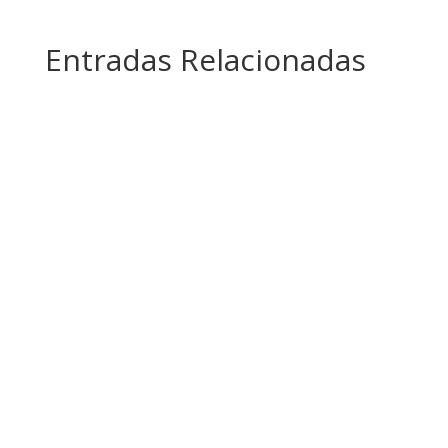
Entradas Relacionadas
The ISI invites the statistical community,
especially early and mid-career statisticians, to
submit abstracts for Contributed Paper/Poster
Sessions (CPS) at the 66 th WSC 2027, to be held