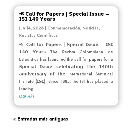
📢 𝗖𝗮𝗹𝗹 𝗳𝗼𝗿 𝗣𝗮𝗽𝗲𝗿𝘀 | 𝗦𝗽𝗲𝗰𝗶𝗮𝗹 𝗜𝘀𝘀𝘂𝗲 –
𝗜𝗦𝗜 𝟭𝟰𝟬 𝗬𝗲𝗮𝗿𝘀
Jun 14, 2026
|
Conmemoración
,
Noticias
,
Revistas Científicas
📢 𝗖𝗮𝗹𝗹 𝗳𝗼𝗿 𝗣𝗮𝗽𝗲𝗿𝘀 | 𝗦𝗽𝗲𝗰𝗶𝗮𝗹 𝗜𝘀𝘀𝘂𝗲 – 𝗜𝗦𝗜
𝟭𝟰𝟬 𝗬𝗲𝗮𝗿𝘀 The Revista Colombiana de
Estadistica has launched the call for papers for a
𝗦𝗽𝗲𝗰𝗶𝗮𝗹 𝗜𝘀𝘀𝘂𝗲 𝗰𝗲𝗹𝗲𝗯𝗿𝗮𝘁𝗶𝗻𝗴 𝘁𝗵𝗲 𝟭𝟰𝟬𝘁𝗵
𝗮𝗻𝗻𝗶𝘃𝗲𝗿𝘀𝗮𝗿𝘆 𝗼𝗳 𝘁𝗵𝗲 International Statistical
Institute (𝗜𝗦𝗜). Since 1885, the ISI has played a
leading...
leer más
« Entradas más antiguas