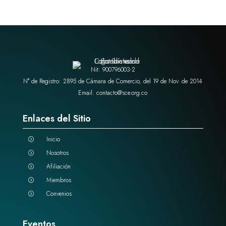
Nit: 900796003-2
N° de Registro: 2895 de Cámara de Comercio, del 19 de Nov. de 2014
Email: contacto@sce.org.co
Enlaces del Sitio
Inicio
=
Nosotros
=
Afiliación
=
Miembros
=
Convenios
=
Eventos