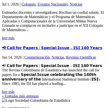
Jul 1, 2026
|
Coloquio
,
Eventos Nacionales
,
Noticias
Estimados docentes e investigadores: Reciban un cordial saludo. El
Departamento de Matemáticas y el Programa de Matemáticas
Aplicadas y Computacionales de la Universidad Militar Nueva
Granada se complacen en invitarles a participar en el XII Coloquio
de Matemáticas...
leer más
📢 𝗖𝗮𝗹𝗹 𝗳𝗼𝗿 𝗣𝗮𝗽𝗲𝗿𝘀 | 𝗦𝗽𝗲𝗰𝗶𝗮𝗹 𝗜𝘀𝘀𝘂𝗲 – 𝗜𝗦𝗜 𝟭𝟰𝟬 𝗬𝗲𝗮𝗿𝘀
Jun 14, 2026
|
Conmemoración
,
Noticias
,
Revistas Científicas
📢 𝗖𝗮𝗹𝗹 𝗳𝗼𝗿 𝗣𝗮𝗽𝗲𝗿𝘀 | 𝗦𝗽𝗲𝗰𝗶𝗮𝗹 𝗜𝘀𝘀𝘂𝗲 – 𝗜𝗦𝗜 𝟭𝟰𝟬 𝗬𝗲𝗮𝗿𝘀
The Revista Colombiana de Estadistica has launched the call for
papers for a 𝗦𝗽𝗲𝗰𝗶𝗮𝗹 𝗜𝘀𝘀𝘂𝗲 𝗰𝗲𝗹𝗲𝗯𝗿𝗮𝘁𝗶𝗻𝗴 𝘁𝗵𝗲 𝟭𝟰𝟬𝘁𝗵
𝗮𝗻𝗻𝗶𝘃𝗲𝗿𝘀𝗮𝗿𝘆 𝗼𝗳 𝘁𝗵𝗲 International Statistical Institute (𝗜𝗦𝗜).
Since 1885, the ISI has played a leading...
leer más
« Entradas más antiguas