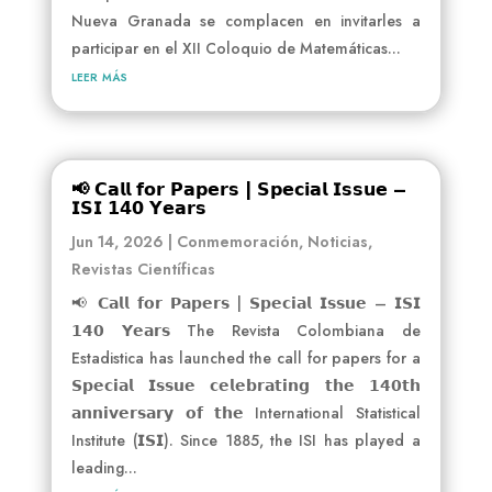
Nueva Granada se complacen en invitarles a
participar en el XII Coloquio de Matemáticas...
leer más
📢 𝗖𝗮𝗹𝗹 𝗳𝗼𝗿 𝗣𝗮𝗽𝗲𝗿𝘀 | 𝗦𝗽𝗲𝗰𝗶𝗮𝗹 𝗜𝘀𝘀𝘂𝗲 –
𝗜𝗦𝗜 𝟭𝟰𝟬 𝗬𝗲𝗮𝗿𝘀
Jun 14, 2026
|
Conmemoración
,
Noticias
,
Revistas Científicas
📢 𝗖𝗮𝗹𝗹 𝗳𝗼𝗿 𝗣𝗮𝗽𝗲𝗿𝘀 | 𝗦𝗽𝗲𝗰𝗶𝗮𝗹 𝗜𝘀𝘀𝘂𝗲 – 𝗜𝗦𝗜
𝟭𝟰𝟬 𝗬𝗲𝗮𝗿𝘀 The Revista Colombiana de
Estadistica has launched the call for papers for a
𝗦𝗽𝗲𝗰𝗶𝗮𝗹 𝗜𝘀𝘀𝘂𝗲 𝗰𝗲𝗹𝗲𝗯𝗿𝗮𝘁𝗶𝗻𝗴 𝘁𝗵𝗲 𝟭𝟰𝟬𝘁𝗵
𝗮𝗻𝗻𝗶𝘃𝗲𝗿𝘀𝗮𝗿𝘆 𝗼𝗳 𝘁𝗵𝗲 International Statistical
Institute (𝗜𝗦𝗜). Since 1885, the ISI has played a
leading...