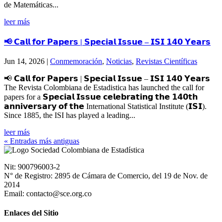
de Matemáticas...
leer más
📢 𝗖𝗮𝗹𝗹 𝗳𝗼𝗿 𝗣𝗮𝗽𝗲𝗿𝘀 | 𝗦𝗽𝗲𝗰𝗶𝗮𝗹 𝗜𝘀𝘀𝘂𝗲 – 𝗜𝗦𝗜 𝟭𝟰𝟬 𝗬𝗲𝗮𝗿𝘀
Jun 14, 2026
|
Conmemoración
,
Noticias
,
Revistas Científicas
📢 𝗖𝗮𝗹𝗹 𝗳𝗼𝗿 𝗣𝗮𝗽𝗲𝗿𝘀 | 𝗦𝗽𝗲𝗰𝗶𝗮𝗹 𝗜𝘀𝘀𝘂𝗲 – 𝗜𝗦𝗜 𝟭𝟰𝟬 𝗬𝗲𝗮𝗿𝘀
The Revista Colombiana de Estadistica has launched the call for
papers for a 𝗦𝗽𝗲𝗰𝗶𝗮𝗹 𝗜𝘀𝘀𝘂𝗲 𝗰𝗲𝗹𝗲𝗯𝗿𝗮𝘁𝗶𝗻𝗴 𝘁𝗵𝗲 𝟭𝟰𝟬𝘁𝗵
𝗮𝗻𝗻𝗶𝘃𝗲𝗿𝘀𝗮𝗿𝘆 𝗼𝗳 𝘁𝗵𝗲 International Statistical Institute (𝗜𝗦𝗜).
Since 1885, the ISI has played a leading...
leer más
« Entradas más antiguas
Nit: 900796003-2
N° de Registro: 2895 de Cámara de Comercio, del 19 de Nov. de
2014
Email: contacto@sce.org.co
Enlaces del Sitio