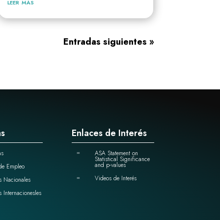
leer más
Entradas siguientes »
as
Enlaces de Interés
as
ASA Statement on
=
Statistical Significance
and p-values
de Empleo
Videos de Interés
=
s Nacionales
s Internacionesles