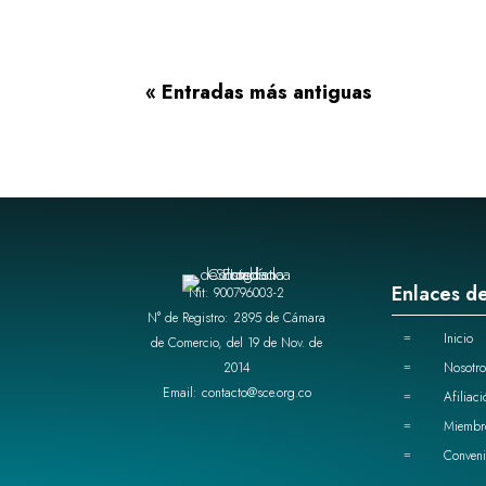
« Entradas más antiguas
Enlaces de
Nit: 900796003-2
N° de Registro: 2895 de Cámara
Inicio
=
de Comercio, del 19 de Nov. de
2014
Nosotro
=
Email: contacto@sce.org.co
Afiliaci
=
Miembr
=
Conveni
=