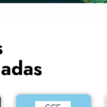
s
nadas