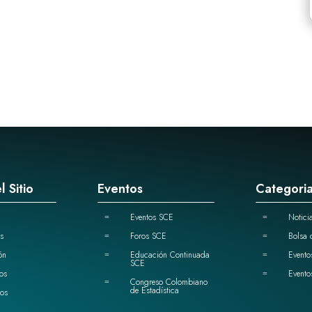
l Sitio
Eventos
Categori
Eventos SCE
Notici
=
=
s
Foros SCE
Bolsa 
=
=
ón
Educación Continuada
Evento
=
=
SCE
os
Evento
=
Congreso Colombiano
=
de Estadística
os