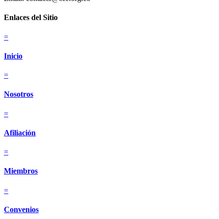
Enlaces del Sitio
=
Inicio
=
Nosotros
=
Afiliación
=
Miembros
=
Convenios