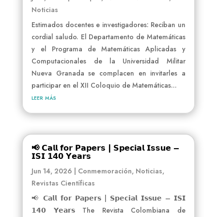
Noticias
Estimados docentes e investigadores: Reciban un
cordial saludo. El Departamento de Matemáticas
y el Programa de Matemáticas Aplicadas y
Computacionales de la Universidad Militar
Nueva Granada se complacen en invitarles a
participar en el XII Coloquio de Matemáticas...
leer más
📢 𝗖𝗮𝗹𝗹 𝗳𝗼𝗿 𝗣𝗮𝗽𝗲𝗿𝘀 | 𝗦𝗽𝗲𝗰𝗶𝗮𝗹 𝗜𝘀𝘀𝘂𝗲 –
𝗜𝗦𝗜 𝟭𝟰𝟬 𝗬𝗲𝗮𝗿𝘀
Jun 14, 2026
|
Conmemoración
,
Noticias
,
Revistas Científicas
📢 𝗖𝗮𝗹𝗹 𝗳𝗼𝗿 𝗣𝗮𝗽𝗲𝗿𝘀 | 𝗦𝗽𝗲𝗰𝗶𝗮𝗹 𝗜𝘀𝘀𝘂𝗲 – 𝗜𝗦𝗜
𝟭𝟰𝟬 𝗬𝗲𝗮𝗿𝘀 The Revista Colombiana de