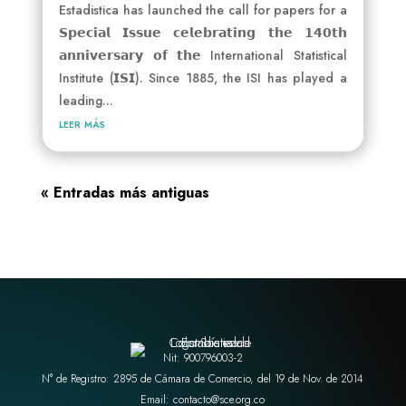
Estadistica has launched the call for papers for a
𝗦𝗽𝗲𝗰𝗶𝗮𝗹 𝗜𝘀𝘀𝘂𝗲 𝗰𝗲𝗹𝗲𝗯𝗿𝗮𝘁𝗶𝗻𝗴 𝘁𝗵𝗲 𝟭𝟰𝟬𝘁𝗵
𝗮𝗻𝗻𝗶𝘃𝗲𝗿𝘀𝗮𝗿𝘆 𝗼𝗳 𝘁𝗵𝗲 International Statistical
Institute (𝗜𝗦𝗜). Since 1885, the ISI has played a
leading...
leer más
« Entradas más antiguas
Nit: 900796003-2
N° de Registro: 2895 de Cámara de Comercio, del 19 de Nov. de 2014
Email: contacto@sce.org.co