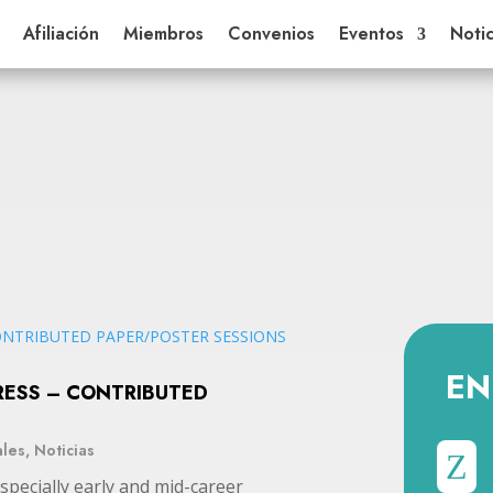
Afiliación
Miembros
Convenios
Eventos
Notic
EN
GRESS – CONTRIBUTED
ales
,
Noticias
Z
especially early and mid-career