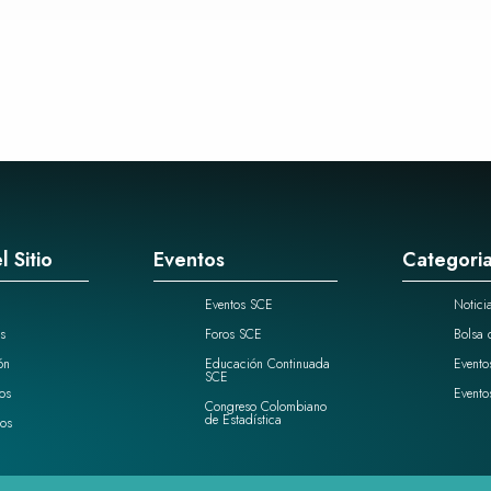
l Sitio
Eventos
Categori
Eventos SCE
Notici
s
Foros SCE
Bolsa 
ón
Educación Continuada
Evento
SCE
os
Evento
Congreso Colombiano
de Estadística
os