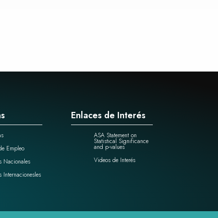
as
Enlaces de Interés
as
ASA Statement on
Statistical Significance
and p-values
de Empleo
Videos de Interés
s Nacionales
s Internacionesles