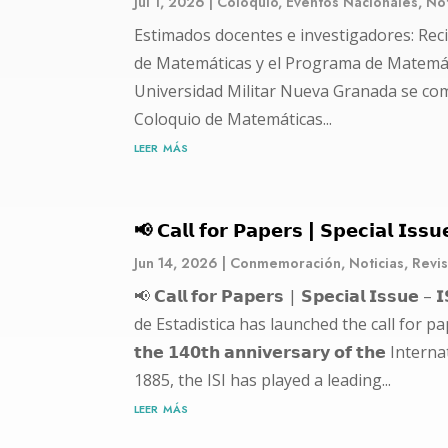
Jul 1, 2026
|
Coloquio
,
Eventos Nacionales
,
Not
Estimados docentes e investigadores: Rec
de Matemáticas y el Programa de Matemát
Universidad Militar Nueva Granada se compl
Coloquio de Matemáticas...
leer más
📢 𝗖𝗮𝗹𝗹 𝗳𝗼𝗿 𝗣𝗮𝗽𝗲𝗿𝘀 | 𝗦𝗽𝗲𝗰𝗶𝗮𝗹 𝗜𝘀𝘀
Jun 14, 2026
|
Conmemoración
,
Noticias
,
Revis
📢 𝗖𝗮𝗹𝗹 𝗳𝗼𝗿 𝗣𝗮𝗽𝗲𝗿𝘀 | 𝗦𝗽𝗲𝗰𝗶𝗮𝗹 𝗜𝘀𝘀
de Estadistica has launched the call for papers for 
𝘁𝗵𝗲 𝟭𝟰𝟬𝘁𝗵 𝗮𝗻𝗻𝗶𝘃𝗲𝗿𝘀𝗮𝗿𝘆 𝗼𝗳 𝘁𝗵𝗲 In
1885, the ISI has played a leading...
leer más