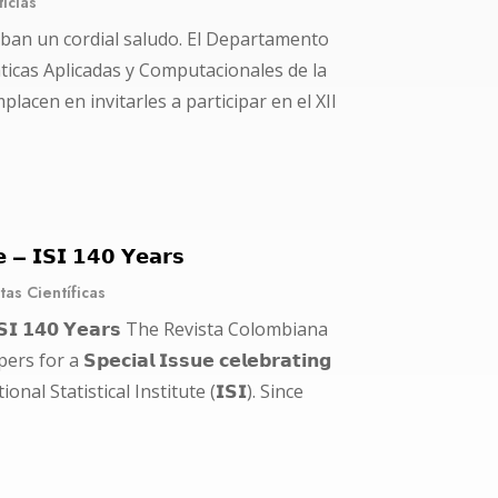
icias
iban un cordial saludo. El Departamento
icas Aplicadas y Computacionales de la
acen en invitarles a participar en el XII
𝗲 – 𝗜𝗦𝗜 𝟭𝟰𝟬 𝗬𝗲𝗮𝗿𝘀
tas Científicas
𝗲 – 𝗜𝗦𝗜 𝟭𝟰𝟬 𝗬𝗲𝗮𝗿𝘀 The Revista Colombiana
a 𝗦𝗽𝗲𝗰𝗶𝗮𝗹 𝗜𝘀𝘀𝘂𝗲 𝗰𝗲𝗹𝗲𝗯𝗿𝗮𝘁𝗶𝗻𝗴
ternational Statistical Institute (𝗜𝗦𝗜). Since