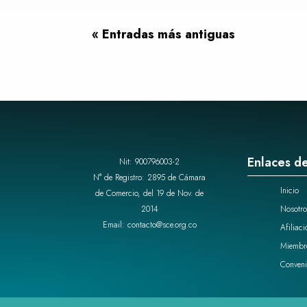
« Entradas más antiguas
Enlaces de
Nit: 900796003-2
N° de Registro: 2895 de Cámara
Inicio
de Comercio, del 19 de Nov. de
2014
Nosotro
Email: contacto@sce.org.co
Afiliaci
Miembr
Conveni