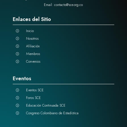
Email: contacto@sce.org.co
Enlaces del Sitio
Inicio
=
Nosotros
=
Afiliación
=
Miembros
=
Convenios
=
Eventos
Eventos SCE
=
Foros SCE
=
Educación Continuada SCE
=
Congreso Colombiano de Estadística
=