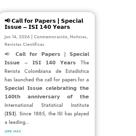
📢 𝗖𝗮𝗹𝗹 𝗳𝗼𝗿 𝗣𝗮𝗽𝗲𝗿𝘀 | 𝗦𝗽𝗲𝗰𝗶𝗮𝗹
𝗜𝘀𝘀𝘂𝗲 – 𝗜𝗦𝗜 𝟭𝟰𝟬 𝗬𝗲𝗮𝗿𝘀
Jun 14, 2026
|
Conmemoración
,
Noticias
,
Revistas Científicas
📢 𝗖𝗮𝗹𝗹 𝗳𝗼𝗿 𝗣𝗮𝗽𝗲𝗿𝘀 | 𝗦𝗽𝗲𝗰𝗶𝗮𝗹
𝗜𝘀𝘀𝘂𝗲 – 𝗜𝗦𝗜 𝟭𝟰𝟬 𝗬𝗲𝗮𝗿𝘀 The
Revista Colombiana de Estadistica
has launched the call for papers for a
𝗦𝗽𝗲𝗰𝗶𝗮𝗹 𝗜𝘀𝘀𝘂𝗲 𝗰𝗲𝗹𝗲𝗯𝗿𝗮𝘁𝗶𝗻𝗴 𝘁𝗵𝗲
𝟭𝟰𝟬𝘁𝗵 𝗮𝗻𝗻𝗶𝘃𝗲𝗿𝘀𝗮𝗿𝘆 𝗼𝗳 𝘁𝗵𝗲
International Statistical Institute
(𝗜𝗦𝗜). Since 1885, the ISI has played
a leading...
leer más