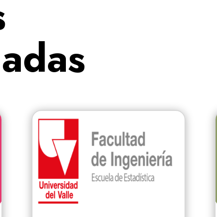
s
nadas