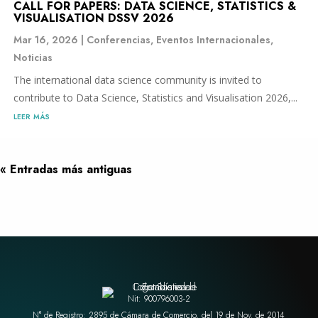
CALL FOR PAPERS: DATA SCIENCE, STATISTICS &
VISUALISATION DSSV 2026
Mar 16, 2026
|
Conferencias
,
Eventos Internacionales
,
Noticias
The international data science community is invited to
contribute to Data Science, Statistics and Visualisation 2026,...
leer más
« Entradas más antiguas
Nit: 900796003-2
N° de Registro: 2895 de Cámara de Comercio, del 19 de Nov. de 2014