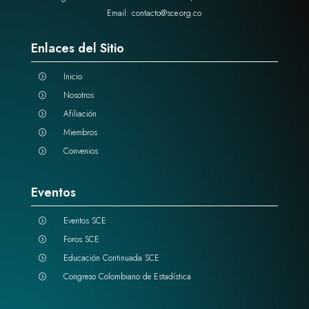
Email: contacto@sce.org.co
Enlaces del Sitio
Inicio
=
Nosotros
=
Afiliación
=
Miembros
=
Convenios
=
Eventos
Eventos SCE
=
Foros SCE
=
Educación Continuada SCE
=
Congreso Colombiano de Estadística
=