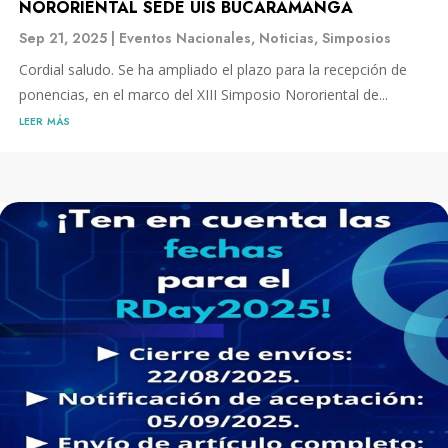
NORORIENTAL SEDE UIS BUCARAMANGA
Sep 21, 2025
|
Eventos Nacionales
,
Noticias
,
Simposios
Cordial saludo. Se ha ampliado el plazo para la recepción de
ponencias, en el marco del XIII Simposio Nororiental de...
leer más