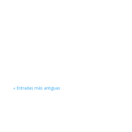
📢 𝗖𝗮𝗹𝗹 𝗳𝗼𝗿 𝗣𝗮𝗽𝗲𝗿𝘀 | 𝗦𝗽𝗲𝗰𝗶𝗮𝗹 𝗜𝘀𝘀𝘂𝗲 – 𝗜𝗦𝗜
𝟭𝟰𝟬 𝗬𝗲𝗮𝗿𝘀 The Revista Colombiana de
Estadistica has launched the call for papers for a
𝗦𝗽𝗲𝗰𝗶𝗮𝗹 𝗜𝘀𝘀𝘂𝗲...
« Entradas más antiguas