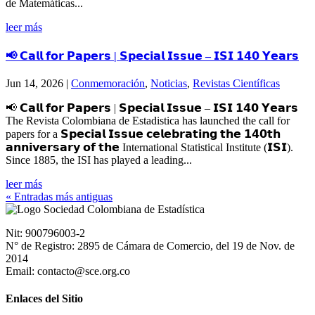
de Matemáticas...
leer más
📢 𝗖𝗮𝗹𝗹 𝗳𝗼𝗿 𝗣𝗮𝗽𝗲𝗿𝘀 | 𝗦𝗽𝗲𝗰𝗶𝗮𝗹 𝗜𝘀𝘀𝘂𝗲 – 𝗜𝗦𝗜 𝟭𝟰𝟬 𝗬𝗲𝗮𝗿𝘀
Jun 14, 2026
|
Conmemoración
,
Noticias
,
Revistas Científicas
📢 𝗖𝗮𝗹𝗹 𝗳𝗼𝗿 𝗣𝗮𝗽𝗲𝗿𝘀 | 𝗦𝗽𝗲𝗰𝗶𝗮𝗹 𝗜𝘀𝘀𝘂𝗲 – 𝗜𝗦𝗜 𝟭𝟰𝟬 𝗬𝗲𝗮𝗿𝘀
The Revista Colombiana de Estadistica has launched the call for
papers for a 𝗦𝗽𝗲𝗰𝗶𝗮𝗹 𝗜𝘀𝘀𝘂𝗲 𝗰𝗲𝗹𝗲𝗯𝗿𝗮𝘁𝗶𝗻𝗴 𝘁𝗵𝗲 𝟭𝟰𝟬𝘁𝗵
𝗮𝗻𝗻𝗶𝘃𝗲𝗿𝘀𝗮𝗿𝘆 𝗼𝗳 𝘁𝗵𝗲 International Statistical Institute (𝗜𝗦𝗜).
Since 1885, the ISI has played a leading...
leer más
« Entradas más antiguas
Nit: 900796003-2
N° de Registro: 2895 de Cámara de Comercio, del 19 de Nov. de
2014
Email: contacto@sce.org.co
Enlaces del Sitio