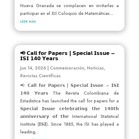
Nueva Granada se complacen en invitarles a
participar en el XII Coloquio de Matemáticas...
leer más
📢 𝗖𝗮𝗹𝗹 𝗳𝗼𝗿 𝗣𝗮𝗽𝗲𝗿𝘀 | 𝗦𝗽𝗲𝗰𝗶𝗮𝗹 𝗜𝘀𝘀𝘂𝗲 –
𝗜𝗦𝗜 𝟭𝟰𝟬 𝗬𝗲𝗮𝗿𝘀
Jun 14, 2026
|
Conmemoración
,
Noticias
,
Revistas Científicas
📢 𝗖𝗮𝗹𝗹 𝗳𝗼𝗿 𝗣𝗮𝗽𝗲𝗿𝘀 | 𝗦𝗽𝗲𝗰𝗶𝗮𝗹 𝗜𝘀𝘀𝘂𝗲 – 𝗜𝗦𝗜
𝟭𝟰𝟬 𝗬𝗲𝗮𝗿𝘀 The Revista Colombiana de
Estadistica has launched the call for papers for a
𝗦𝗽𝗲𝗰𝗶𝗮𝗹 𝗜𝘀𝘀𝘂𝗲 𝗰𝗲𝗹𝗲𝗯𝗿𝗮𝘁𝗶𝗻𝗴 𝘁𝗵𝗲 𝟭𝟰𝟬𝘁𝗵
𝗮𝗻𝗻𝗶𝘃𝗲𝗿𝘀𝗮𝗿𝘆 𝗼𝗳 𝘁𝗵𝗲 International Statistical
Institute (𝗜𝗦𝗜). Since 1885, the ISI has played a
leading...