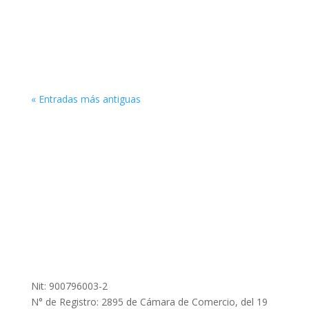
𝗮𝗻𝗻𝗶𝘃𝗲𝗿𝘀𝗮𝗿𝘆 𝗼𝗳 𝘁𝗵𝗲 International Statistical
Institute (𝗜𝗦𝗜). Since 1885, the ISI has played a
leading...
« Entradas más antiguas
Nit: 900796003-2
N° de Registro: 2895 de Cámara de Comercio, del 19