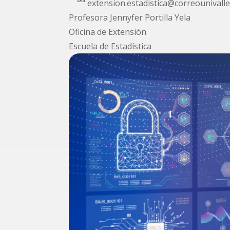
extension.estadistica@correounivalle
Profesora Jennyfer Portilla Yela
Oficina de Extensión
Escuela de Estadística