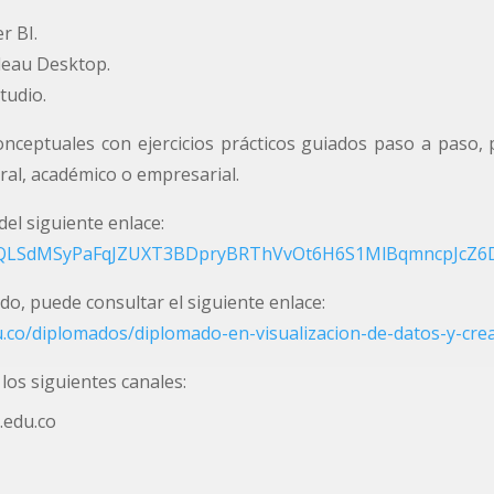
r BI.
leau Desktop.
tudio.
eptuales con ejercicios prácticos guiados paso a paso, p
ral, académico o empresarial.
del siguiente enlace:
FAIpQLSdMSyPaFqJZUXT3BDpryBRThVvOt6H6S1MlBqmncpJcZ6
o, puede consultar el siguiente enlace:
du.co/diplomados/diplomado-en-visualizacion-de-datos-y-cr
los siguientes canales:
.edu.co