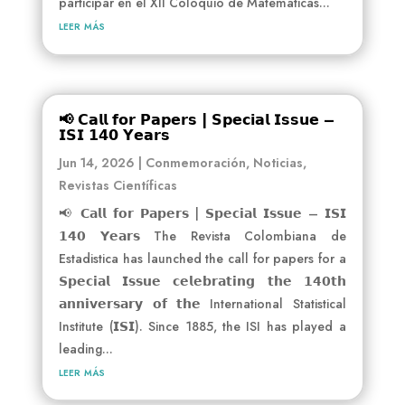
participar en el XII Coloquio de Matemáticas...
leer más
📢 𝗖𝗮𝗹𝗹 𝗳𝗼𝗿 𝗣𝗮𝗽𝗲𝗿𝘀 | 𝗦𝗽𝗲𝗰𝗶𝗮𝗹 𝗜𝘀𝘀𝘂𝗲 –
𝗜𝗦𝗜 𝟭𝟰𝟬 𝗬𝗲𝗮𝗿𝘀
Jun 14, 2026
|
Conmemoración
,
Noticias
,
Revistas Científicas
📢 𝗖𝗮𝗹𝗹 𝗳𝗼𝗿 𝗣𝗮𝗽𝗲𝗿𝘀 | 𝗦𝗽𝗲𝗰𝗶𝗮𝗹 𝗜𝘀𝘀𝘂𝗲 – 𝗜𝗦𝗜
𝟭𝟰𝟬 𝗬𝗲𝗮𝗿𝘀 The Revista Colombiana de
Estadistica has launched the call for papers for a
𝗦𝗽𝗲𝗰𝗶𝗮𝗹 𝗜𝘀𝘀𝘂𝗲 𝗰𝗲𝗹𝗲𝗯𝗿𝗮𝘁𝗶𝗻𝗴 𝘁𝗵𝗲 𝟭𝟰𝟬𝘁𝗵
𝗮𝗻𝗻𝗶𝘃𝗲𝗿𝘀𝗮𝗿𝘆 𝗼𝗳 𝘁𝗵𝗲 International Statistical
Institute (𝗜𝗦𝗜). Since 1885, the ISI has played a
leading...
leer más