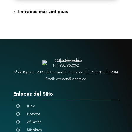
« Entradas más antiguas
Nit: 900796003-2
N° de Registro: 2895 de Cámara de Comercio, del 19 de Nov. de 2014
Email: contacto@sce.org.co
Enlaces del Sitio
Inicio
=
Nosotros
=
Afiliación
=
Miembros
=