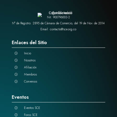
Nit: 900796003-2
N° de Registro: 2895 de Cámara de Comercio, del 19 de Nov. de 2014
Email: contacto@sce.org.co
Enlaces del Sitio
Inicio
=
Nosotros
=
Afiliación
=
Miembros
=
Convenios
=
Eventos
Eventos SCE
=
Foros SCE
=