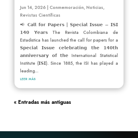
Jun 14, 2026
|
Conmemoración
,
Noticias
,
Revistas Científicas
📢 𝗖𝗮𝗹𝗹 𝗳𝗼𝗿 𝗣𝗮𝗽𝗲𝗿𝘀 | 𝗦𝗽𝗲𝗰𝗶𝗮𝗹 𝗜𝘀𝘀𝘂𝗲 – 𝗜𝗦𝗜
𝟭𝟰𝟬 𝗬𝗲𝗮𝗿𝘀 The Revista Colombiana de
Estadistica has launched the call for papers for a
𝗦𝗽𝗲𝗰𝗶𝗮𝗹 𝗜𝘀𝘀𝘂𝗲 𝗰𝗲𝗹𝗲𝗯𝗿𝗮𝘁𝗶𝗻𝗴 𝘁𝗵𝗲 𝟭𝟰𝟬𝘁𝗵
𝗮𝗻𝗻𝗶𝘃𝗲𝗿𝘀𝗮𝗿𝘆 𝗼𝗳 𝘁𝗵𝗲 International Statistical
Institute (𝗜𝗦𝗜). Since 1885, the ISI has played a
leading...
leer más
« Entradas más antiguas