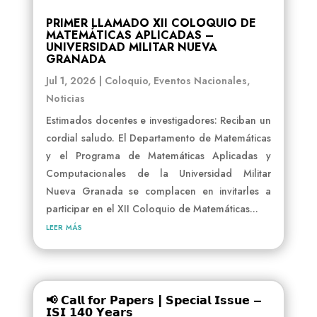
PRIMER LLAMADO XII COLOQUIO DE
MATEMÁTICAS APLICADAS –
UNIVERSIDAD MILITAR NUEVA
GRANADA
Jul 1, 2026
|
Coloquio
,
Eventos Nacionales
,
Noticias
Estimados docentes e investigadores: Reciban un
cordial saludo. El Departamento de Matemáticas
y el Programa de Matemáticas Aplicadas y
Computacionales de la Universidad Militar
Nueva Granada se complacen en invitarles a
participar en el XII Coloquio de Matemáticas...
leer más
📢 𝗖𝗮𝗹𝗹 𝗳𝗼𝗿 𝗣𝗮𝗽𝗲𝗿𝘀 | 𝗦𝗽𝗲𝗰𝗶𝗮𝗹 𝗜𝘀𝘀𝘂𝗲 –
𝗜𝗦𝗜 𝟭𝟰𝟬 𝗬𝗲𝗮𝗿𝘀